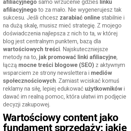
afiliacyjnego
samo wrzucenie gdzieś
linku
afiliacyjnego
to za mało. Nie wygenerujesz tak
sukcesu. Jeśli chcesz
zarabiać online
stabilnie i
na dużą skalę, musisz mieć strategię. Z mojego
doświadczenia najlepsza z nich to ta, w której
blog jest centralnym punktem, bazą dla
wartościowych treści
. Najskuteczniejsze
metody na to,
jak promować linki afiliacyjne
,
łączą
mocne treści blogowe (SEO)
z aktywnym
wsparciem ze strony newslettera i
mediów
społecznościowych
. Zamiast wciskać komuś
reklamy na siłę, lepiej edukować
użytkowników
i
dawać im realną pomoc, która ułatwi im podjęcie
decyzji zakupowej.
Wartościowy content jako
fundament sprzedaży: jakie