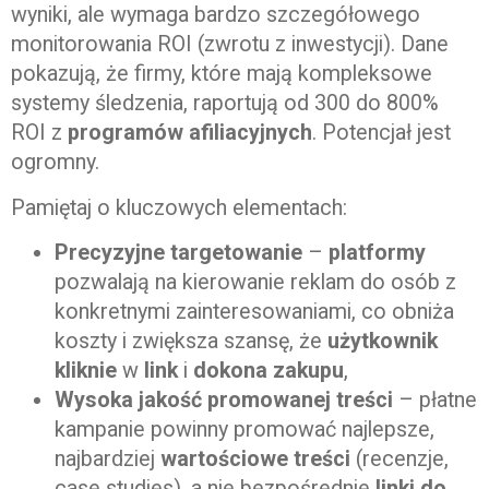
wyniki, ale wymaga bardzo szczegółowego
monitorowania ROI (zwrotu z inwestycji). Dane
pokazują, że firmy, które mają kompleksowe
systemy śledzenia, raportują od 300 do 800%
ROI z
programów afiliacyjnych
. Potencjał jest
ogromny.
Pamiętaj o kluczowych elementach:
Precyzyjne targetowanie
–
platformy
pozwalają na kierowanie reklam do osób z
konkretnymi zainteresowaniami, co obniża
koszty i zwiększa szansę, że
użytkownik
kliknie
w
link
i
dokona zakupu
,
Wysoka jakość promowanej treści
– płatne
kampanie powinny promować najlepsze,
najbardziej
wartościowe treści
(recenzje,
case studies), a nie bezpośrednie
linki do