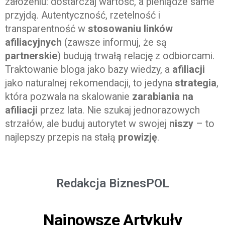
założeniu: dostarczaj wartość, a pieniądze same
przyjdą. Autentyczność, rzetelność i
transparentność w
stosowaniu linków
afiliacyjnych
(zawsze informuj, że są
partnerskie
) budują trwałą relację z odbiorcami.
Traktowanie bloga jako bazy wiedzy, a
afiliacji
jako naturalnej rekomendacji, to jedyna
strategia
,
która pozwala na skalowanie
zarabiania na
afiliacji
przez lata. Nie szukaj jednorazowych
strzałów, ale buduj autorytet w swojej
niszy
– to
najlepszy przepis na stałą
prowizję
.
Redakcja BiznesPOL
Najnowsze Artykuły