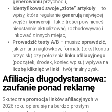
generowaniu
przychodu,
Identyfikować swoje „złote” artykuły
– to
wpisy, które regularnie
generują
najwięcej
wejść i
konwersji
. Takie treści powinieneś
nieustannie aktualizować, rozbudowywać i
linkować z innych miejsc,
Prowadzić testy A/B
– musisz
sprawdzić
,
jak zmiana nagłówków, formatu (tekst kontra
przycisk) czy położenia
linku afiliacyjnego
(początek, środek, koniec wpisu) wpływa na
liczbę kliknięć w linki
i twój finalny zysk.
Afiliacja długodystansowa:
zaufanie ponad reklamę
Skuteczna
promocja linków afiliacyjnych
w
2026 roku opiera się na bardzo prostym