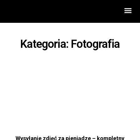
Rozwój 
Kategoria: Fotografia
Wysyłanie zdjęć za pieniądze – kompletny