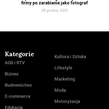
firmy po zarabianie jako fotograf
28 grudnia, 2025
Kategorie
Kultura i Sztuka
AGD i RTV
Lifestyle
Biznes
Marketing
Budownictwo
Moda
E-commerce
Motoryzacja
Edukacja