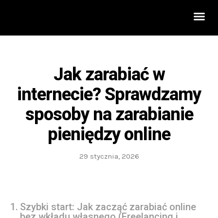
Rozwój 
Jak zarabiać w
internecie? Sprawdzamy
sposoby na zarabianie
pieniędzy online
29 stycznia, 2026
Szybki start: Jak zacząć zarabiać online
bez wkładu własnego (Freelancing i