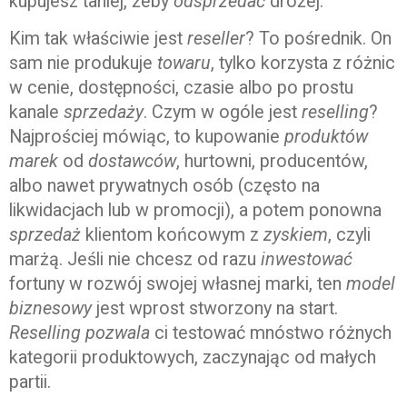
kupujesz taniej, żeby
odsprzedać
drożej.
Kim tak właściwie jest
reseller
? To pośrednik. On
sam nie produkuje
towaru
, tylko korzysta z różnic
w cenie, dostępności, czasie albo po prostu
kanale
sprzedaży
. Czym w ogóle jest
reselling
?
Najprościej mówiąc, to kupowanie
produktów
marek
od
dostawców
, hurtowni, producentów,
albo nawet prywatnych osób (często na
likwidacjach lub w promocji), a potem ponowna
sprzedaż
klientom końcowym z
zyskiem
, czyli
marżą. Jeśli nie chcesz od razu
inwestować
fortuny w rozwój swojej własnej marki, ten
model
biznesowy
jest wprost stworzony na start.
Reselling pozwala
ci testować mnóstwo różnych
kategorii produktowych, zaczynając od małych
partii.