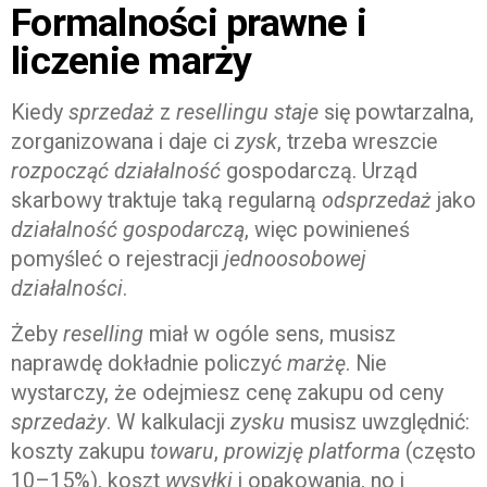
Formalności prawne i
liczenie marży
Kiedy
sprzedaż
z
resellingu
staje
się powtarzalna,
zorganizowana i daje ci
zysk
, trzeba wreszcie
rozpocząć działalność
gospodarczą. Urząd
skarbowy traktuje taką regularną
odsprzedaż
jako
działalność gospodarczą
, więc powinieneś
pomyśleć o rejestracji
jednoosobowej
działalności
.
Żeby
reselling
miał w ogóle sens, musisz
naprawdę dokładnie policzyć
marżę
. Nie
wystarczy, że odejmiesz cenę zakupu od ceny
sprzedaży
. W kalkulacji
zysku
musisz uwzględnić:
koszty zakupu
towaru
,
prowizję
platforma
(często
10–15%), koszt
wysyłki
i opakowania, no i