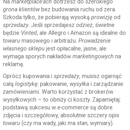
Na
marketplace’ach
dotrzesz do
szerokiego
grona klientów
bez budowania ruchu od zera.
Szkoda tylko, że pobierają wysoką
prowizję
od
sprzedaży
. Jeśli sprzedajesz
odzież
, świetne
będzie
Vinted
, ale Allegro i Amazon są idealne do
towaru
masowego i arbitrażu.
Prowadzenie
własnego sklepu
jest opłacalne, jasne, ale
wymaga sporych nakładów
marketingowych
na
reklamę.
Oprócz kupowania i
sprzedaży
, musisz ogarnąć
całą
logistykę
: pakowanie,
wysyłka
i zarządzanie
zamówieniami
. Warto korzystać z brokerów
wysyłkowych – to obniży ci koszty. Zapamiętaj:
podstawą sukcesu w
e-commerce
są dobre
zdjęcia i szczegółowy, absolutnie szczery opis
towaru
(czy ma wady, jaki ma stan, wymiary).