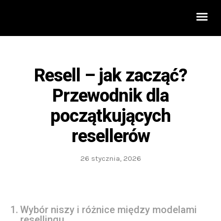
Rozwój 
Resell – jak zacząć?
Przewodnik dla
początkujących
resellerów
26 stycznia, 2026
Wybór niszy i różnice między modelami
resellingu