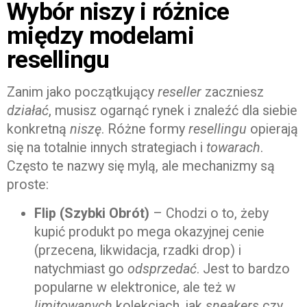
Wybór niszy i różnice
między modelami
resellingu
Zanim jako początkujący
reseller
zaczniesz
działać
, musisz ogarnąć rynek i znaleźć dla siebie
konkretną
niszę
. Różne formy
resellingu
opierają
się na totalnie innych strategiach i
towarach
.
Często te nazwy się mylą, ale mechanizmy są
proste:
Flip (Szybki Obrót)
– Chodzi o to, żeby
kupić produkt po mega okazyjnej cenie
(przecena, likwidacja, rzadki drop) i
natychmiast go
odsprzedać
. Jest to bardzo
popularne w elektronice, ale też w
limitowanych
kolekcjach, jak
sneakers
czy