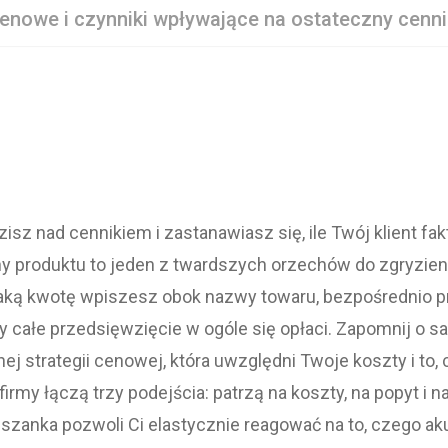
cenowe i czynniki wpływające na ostateczny cenni
zisz nad cennikiem i zastanawiasz się, ile Twój klient fa
eny produktu to jeden z twardszych orzechów do zgryzieni
jaką kwotę wpiszesz obok nazwy towaru, bezpośrednio p
zy całe przedsięwzięcie w ogóle się opłaci. Zapomnij o sam
j strategii cenowej, która uwzględni Twoje koszty i to, c
rmy łączą trzy podejścia: patrzą na koszty, na popyt i na 
szanka pozwoli Ci elastycznie reagować na to, czego ak