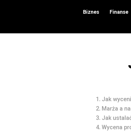
Biznes
Finanse
Jak wyceni
Marża a na
Jak ustala
Wycena pro