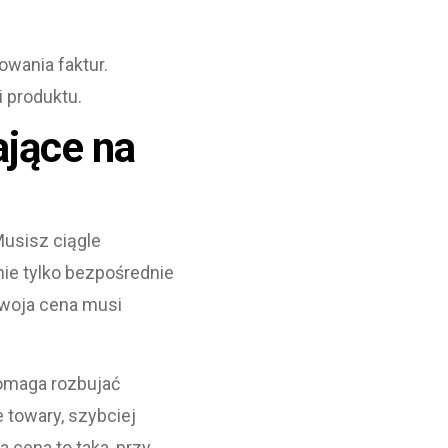
wania faktur.
 produktu.
ające na
Musisz ciągle
ie tylko bezpośrednie
 Twoja cena musi
pomaga rozbujać
 towary, szybciej
 cena to taka, przy