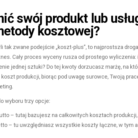
ić swój produkt lub usłu
etody kosztowej?
i tak zwane podejście „koszt-plus”, to najprostsza droga
nes. Cały proces wyceny rusza od prostego wyliczenia: i
nie jednej sztuki? Do tej kwoty dorzucasz marżę, na któ
i koszt produkcji, biorąc pod uwagę surowce, Twoją prac
eting.
 wyboru trzy opcje:
tto – tutaj bazujesz na całkowitych kosztach produkcji,
to – tu uwzględniasz wszystkie koszty łączne, w tym ad