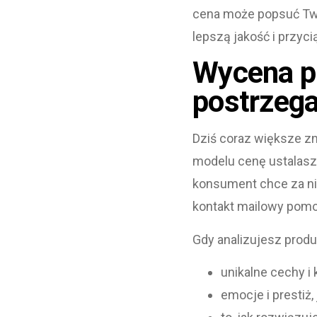
cena może popsuć Twó
lepszą jakość i przyc
Wycena pr
postrzega
Dziś coraz większe zn
modelu cenę ustalasz 
konsument chce za nie 
kontakt mailowy pomog
Gdy analizujesz produ
unikalne cechy i 
emocje i prestiż,