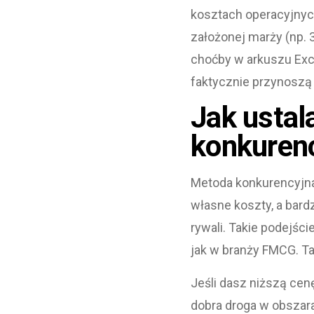
kosztach operacyjnych
założonej marży (np. 3
choćby w arkuszu Exce
faktycznie przynoszą 
Jak ustal
konkurenc
Metoda konkurencyjna 
własne koszty, a bardz
rywali. Takie podejśc
jak w branży FMCG. T
Jeśli dasz niższą cenę
dobra droga w obszara