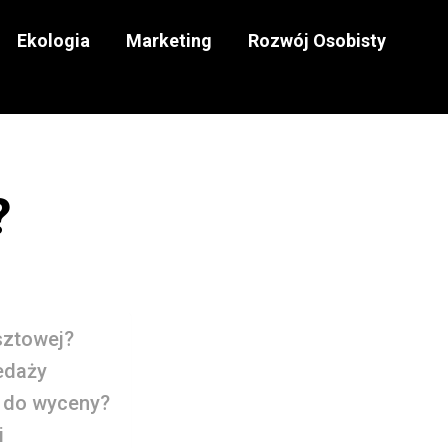
Ekologia
Marketing
Rozwój Osobisty
?
sztowej?
edaży
e do wyceny?
i