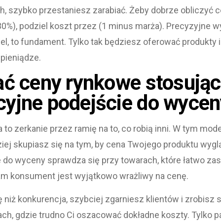
, szybko przestaniesz zarabiać. Żeby dobrze obliczyć 
0%), podziel koszt przez (1 minus marża). Precyzyjne wyl
l, to fundament. Tylko tak będziesz oferować produkty i 
pieniądze.
ać ceny rynkowe stosując
yjne podejście do wycen
to zerkanie przez ramię na to, co robią inni. W tym mod
iej skupiasz się na tym, by cena Twojego produktu wygląd
ie do wyceny sprawdza się przy towarach, które łatwo za
am konsument jest wyjątkowo wrażliwy na cenę.
 niż konkurencja, szybciej zgarniesz klientów i zrobisz 
ch, gdzie trudno Ci oszacować dokładne koszty. Tylko pa