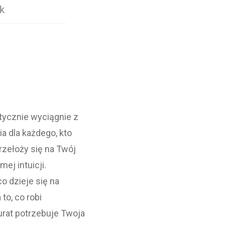
k
ktycznie wyciągnie z
a dla każdego, kto
rzełoży się na Twój
ej intuicji.
o dzieje się na
to, co robi
urat potrzebuje Twoja