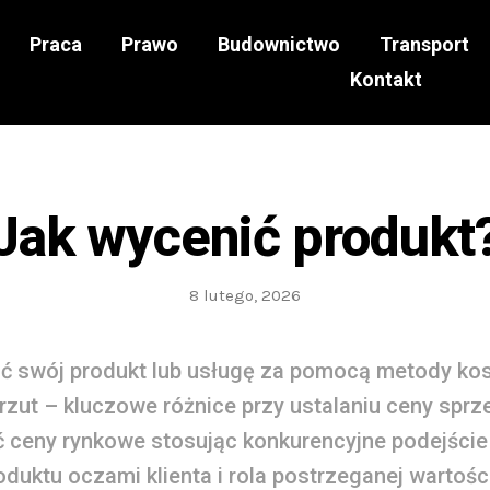
Praca
Prawo
Budownictwo
Transport
Kontakt
Jak wycenić produkt
8 lutego, 2026
ć swój produkt lub usługę za pomocą metody ko
rzut – kluczowe różnice przy ustalaniu ceny sprz
ć ceny rynkowe stosując konkurencyjne podejści
duktu oczami klienta i rola postrzeganej wartośc