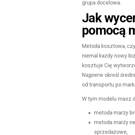
grupa docelowa.
Jak wycen
pomocą m
Metoda kosztowa, czyl
niemal każdy nowy biz
kosztuje Cię wytworze
Najpierw określ średn
od transportu po mark
W tym modelu masz do
metoda marży bru
metoda marży net
sprzedażowe,