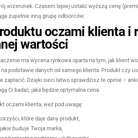
j wizerunek. Czasem lepiej ustalić wyższą cenę (prem
iąga zupełnie inną grupę odbiorców.
oduktu oczami klienta i r
nej wartości
aczenie ma wycena rynkowa oparta na tym, jak klient wi
na podstawie danych od samego klienta. Produkt czy usłu
zapłacić. Dzięki sieci łatwo sprawdzisz te opinie – anki
ą Ci badać, jaka będzie optymalna cena.
kt oczami klienta, weź pod uwagę:
korzyści, które daje dany produkt,
 jakie buduje Twoja marka,