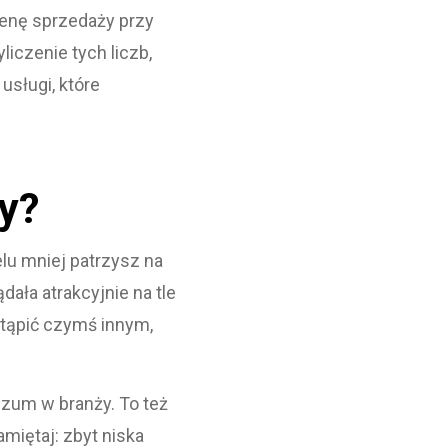
cenę sprzedaży przy
iczenie tych liczb,
usługi, które
y?
elu mniej patrzysz na
ała atrakcyjnie na tle
stąpić czymś innym,
szum w branży. To też
miętaj: zbyt niska