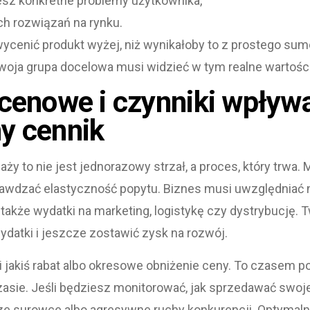
jesz konkretne problemy użytkownika,
h rozwiązań na rynku.
cenić produkt wyżej, niż wynikałoby to z prostego sumo
woja grupa docelowa musi widzieć w tym realne wartości
 cenowe i czynniki wpływ
y cennik
ży to nie jest jednorazowy strzał, a proces, który trwa. 
rawdzać elastyczność popytu. Biznes musi uwzględniać n
z także wydatki na marketing, logistykę czy dystrybucję.
ydatki i jeszcze zostawić zysk na rozwój.
ci jakiś rabat albo okresowe obniżenie ceny. To czasem 
asie. Jeśli będziesz monitorować, jak sprzedawać swoje
e surowce albo agresywne ruchy konkurencji. Optymalna