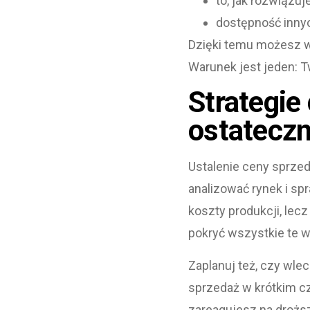
to, jak rozwiązu
dostępność innyc
Dzięki temu możesz wy
Warunek jest jeden: T
Strategie
ostateczn
Ustalenie ceny sprzeda
analizować rynek i sp
koszty produkcji, lec
pokryć wszystkie te w
Zaplanuj też, czy wle
sprzedaż w krótkim cz
zareagujesz na droższ