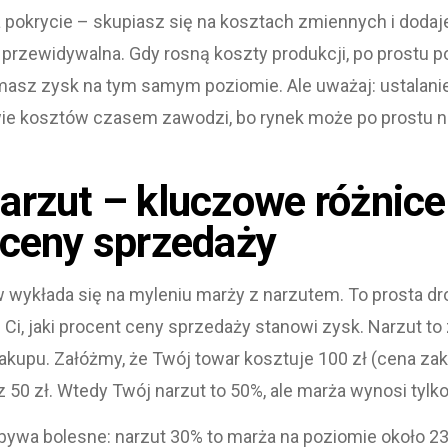
pokrycie – skupiasz się na kosztach zmiennych i dodaj
 przewidywalna. Gdy rosną koszty produkcji, po prostu 
ymasz zysk na tym samym poziomie. Ale uważaj: ustalani
ie kosztów czasem zawodzi, bo rynek może po prostu 
arzut – kluczowe różnice
 ceny sprzedaży
wykłada się na myleniu marży z narzutem. To prosta dr
i, jaki procent ceny sprzedaży stanowi zysk. Narzut to z
akupu. Załóżmy, że Twój towar kosztuje 100 zł (cena zak
z 50 zł. Wtedy Twój narzut to 50%, ale marża wynosi tylko
bywa bolesne: narzut 30% to marża na poziomie około 23