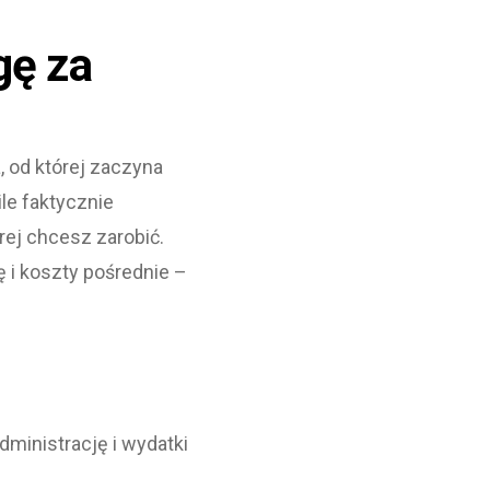
gę za
, od której zaczyna
le faktycznie
rej chcesz zarobić.
ę i koszty pośrednie –
ministrację i wydatki