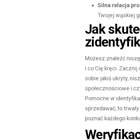
Silna relacja pr
Twojej wąskiej g
Jak skute
zidentyfi
Możesz znaleźć niszę 
i co Cię kręci. Zaczn
sobie jakiś ukryty, n
społecznościowe i czyt
Pomocne w identyfikac
sprzedawać, to trwały
poznać każdego konkure
Weryfikac