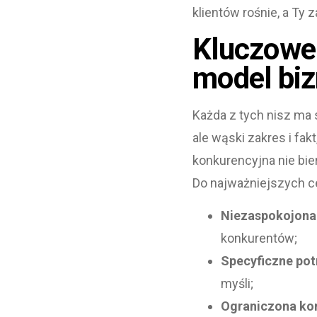
klientów rośnie, a Ty 
Kluczowe
model bi
Każda z tych nisz ma s
ale wąski zakres i fak
konkurencyjna nie bier
Do najważniejszych c
Niezaspokojona
konkurentów;
Specyficzne pot
myśli;
Ograniczona ko