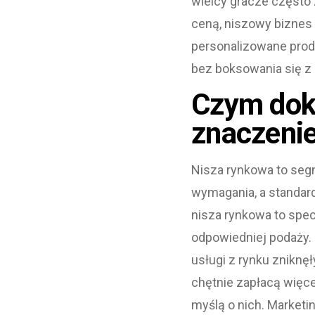
wielcy gracze często
ceną, niszowy biznes
personalizowane produk
bez boksowania się z 
Czym dokł
znaczenie
Nisza rynkowa to segm
wymagania, a standar
nisza rynkowa to spec
odpowiedniej podaży. 
usługi z rynku zniknęł
chętnie zapłacą więce
myślą o nich. Marketi