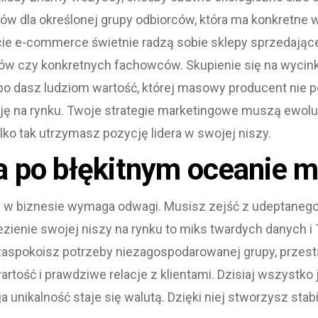
w dla określonej grupy odbiorców, która ma konkretne w
ie e-commerce świetnie radzą sobie sklepy sprzedające
tów czy konkretnych fachowców. Skupienie się na wycink
bo dasz ludziom wartość, której masowy producent nie po
ję na rynku. Twoje strategie marketingowe muszą ewol
lko tak utrzymasz pozycję lidera w swojej niszy.
 po błękitnym oceanie m
i w biznesie wymaga odwagi. Musisz zejść z udeptanego
ezienie swojej niszy na rynku to miks twardych danych i Tw
i zaspokoisz potrzeby niezagospodarowanej grupy, przesta
tość i prawdziwe relacje z klientami. Dzisiaj wszystko j
 unikalność staje się walutą. Dzięki niej stworzysz stabil