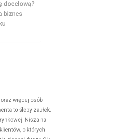
pę docelową?
a biznes
ku
coraz więcej osób
nta to ślepy zaułek.
rynkowej. Nisza na
klientów, o których