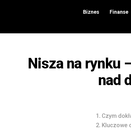
Biznes
Finanse
Nisza na rynku –
nad 
Czym dokła
Kluczowe 