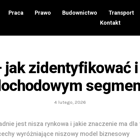
Praca
Prawo
Budownictwo
Transport
Kontakt
 jak zidentyfikować i
dochodowym segme
4 lutego, 2026
dnie jest nisza rynkowa i jakie znaczenie ma dla 
cechy wyróżniające niszowy model biznesowy