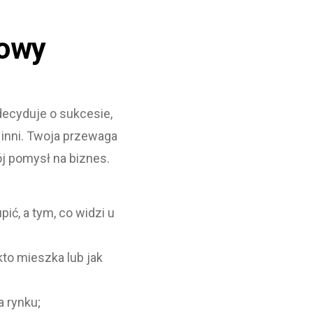
zowy
 decyduje o sukcesie,
ą inni. Twoja przewaga
wój pomysł na biznes.
ić, a tym, co widzi u
to mieszka lub jak
a rynku;