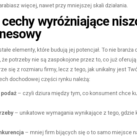
zarabiasz więcej, nawet przy mniejszej skali działania.
 cechy wyróżniające nis
znesowy
tałe elementy, które budują jej potencjał. To nie branża
t, że potrzeby nie są zaspokojone przez to, co już oferuj
ze się z rozmiaru firmy, lecz z tego, jak unikalny jest T
ech dochodowej części rynku należą:
 podaż
– czyli dziura między tym, co konsument chce kup
rzeby
– unikatowe wymagania wynikające z tego, gdzie k
nkurencja
– mniej firm bijących się o to samo miejsce n