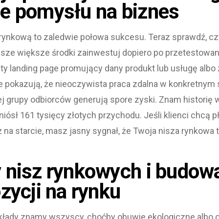
e pomysłu na biznes
 rynkową to zaledwie połowa sukcesu. Teraz sprawdź, cz
rwsze większe środki zainwestuj dopiero po przetestowa
ty landing page promujący dany produkt lub usługę albo
 pokazują, że nieoczywista praca zdalna w konkretnym s
j grupy odbiorców generują spore zyski. Znam historię 
iósł 161 tysięcy złotych przychodu. Jeśli klienci chcą p
na starcie, masz jasny sygnał, że Twoja nisza rynkowa
 nisz rynkowych i budow
zycji na rynku
kłady znamy wszyscy, choćby obuwie ekologiczne albo 