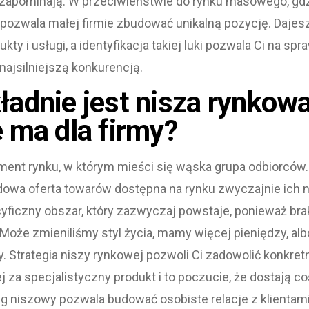
 zapominają. W przeciwieństwie do rynku masowego, gdz
 pozwala małej firmie zbudować unikalną pozycję. Dajes
ty i usługi, a identyfikacja takiej luki pozwala Ci na sp
najsilniejszą konkurencją.
adnie jest nisza rynkowa 
 ma dla firmy?
ent rynku, w którym mieści się wąska grupa odbiorców. 
dowa oferta towarów dostępna na rynku zwyczajnie ich n
yficzny obszar, który zazwyczaj powstaje, ponieważ bra
Może zmieniliśmy styl życia, mamy więcej pieniędzy, al
y. Strategia niszy rynkowej pozwoli Ci zadowolić konkret
j za specjalistyczny produkt i to poczucie, że dostają 
ng niszowy pozwala budować osobiste relacje z klientami