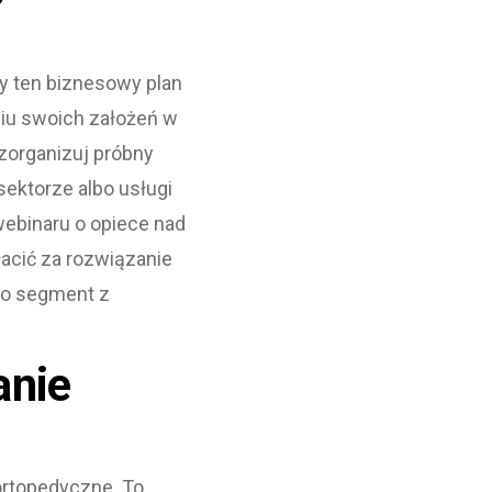
y ten biznesowy plan
niu swoich założeń w
 zorganizuj próbny
ektorze albo usługi
webinaru o opiece nad
łacić za rozwiązanie
 to segment z
anie
ortopedyczne. To