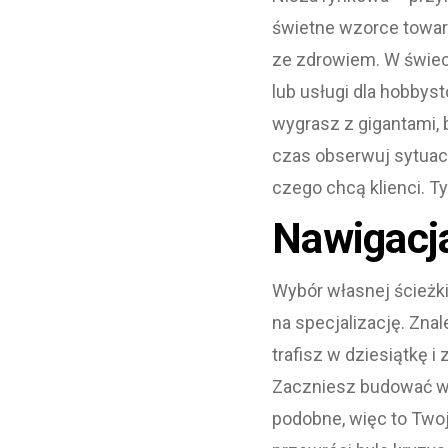
świetne wzorce towaró
ze zdrowiem. W świec
lub usługi dla hobbys
wygrasz z gigantami, 
czas obserwuj sytuac
czego chcą klienci. Ty
Nawigacja
Wybór własnej ścieżk
na specjalizację. Znal
trafisz w dziesiątkę 
Zaczniesz budować war
podobne, więc to Twoja