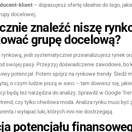
oducent-klient
– dopasujesz ofertę idealnie do tego, jaki
rupy docelowej.
cznie znaleźć niszę rynk
kować grupę docelową?
rynkową, jeśli systematycznie przeanalizujesz rynek ora
ij od swojej pasji. Przejrzyj doświadczenie zawodowe, bo
iszowy potencjał. Potem spójrz na rynkowe trendy. Śledź 
aj, o czym ludzie piszą w sieci – tam dowiesz się, jakie
ji będą też narzędzia do analizy. Sprawdź w Google Tren
 trend, czy tylko chwilowa moda. Analiza rynku musi być
nta i wyłapać luki, których inni nie dostrzegają.
ja potencjału finansoweg