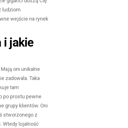
ie giganci duszą Cię
z ludziom
rawne wejście na rynek
i jakie
Mają oni unikalne
ie zadowala. Taka
kuje tam
bo po prostu pewne
ne grupy klientów. Oni
coś stworzonego z
. Wtedy lojalność