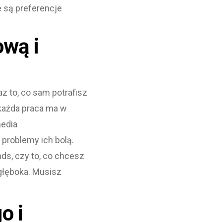
e są preferencje
ową i
z to, co sam potrafisz
 każda praca ma w
media
 problemy ich bolą.
ds, czy to, co chcesz
 głęboka. Musisz
o i