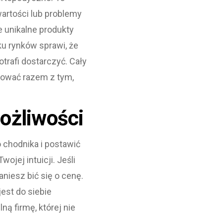
artości lub problemy
 unikalne produkty
u rynków sprawi, że
trafi dostarczyć. Cały
uować razem z tym,
ożliwości
 chodnika i postawić
ojej intuicji. Jeśli
niesz bić się o cenę.
est do siebie
ną firmę, której nie