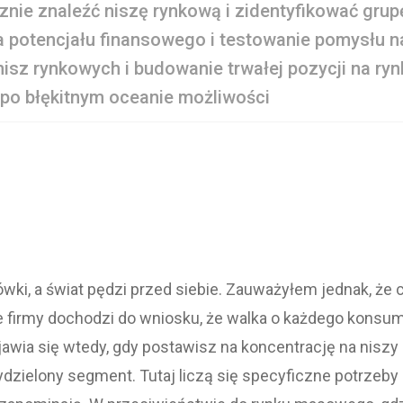
znie znaleźć niszę rynkową i zidentyfikować gru
a potencjału finansowego i testowanie pomysłu n
nisz rynkowych i budowanie trwałej pozycji na ryn
po błękitnym oceanie możliwości
ki, a świat pędzi przed siebie. Zauważyłem jednak, że 
firmy dochodzi do wniosku, że walka o każdego konsume
wia się wtedy, gdy postawisz na koncentrację na niszy 
ydzielony segment. Tutaj liczą się specyficzne potrzeby 