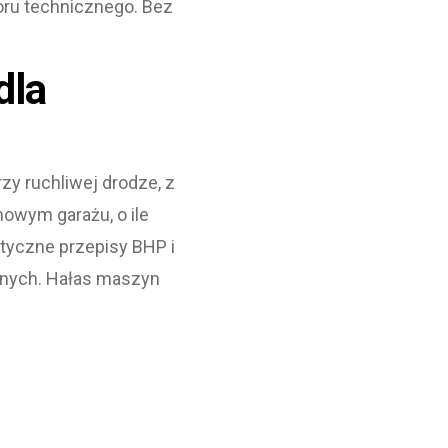
oru technicznego. Bez
dla
zy ruchliwej drodze, z
wym garażu, o ile
ystyczne przepisy BHP i
lnych. Hałas maszyn