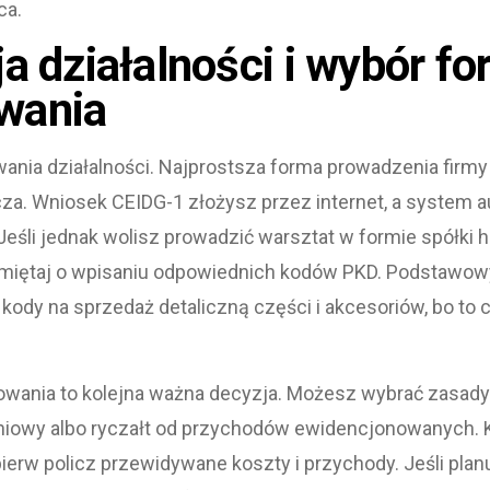
ca.
ja działalności i wybór f
wania
wania działalności. Najprostsza forma prowadzenia firm
za. Wniosek CEIDG-1 złożysz przez internet, a system 
eśli jednak wolisz prowadzić warsztat w formie spółki 
amiętaj o wpisaniu odpowiednich kodów PKD. Podstawowy
 kody na sprzedaż detaliczną części i akcesoriów, bo to c
wania to kolejna ważna decyzja. Możesz wybrać zasady o
iniowy albo ryczałt od przychodów ewidencjonowanych. K
pierw policz przewidywane koszty i przychody. Jeśli pla