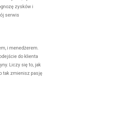
rognozę zysków i
ój serwis
iem, i menedżerem.
dejście do klienta
y. Liczy się to, jak
o tak zmienisz pasję