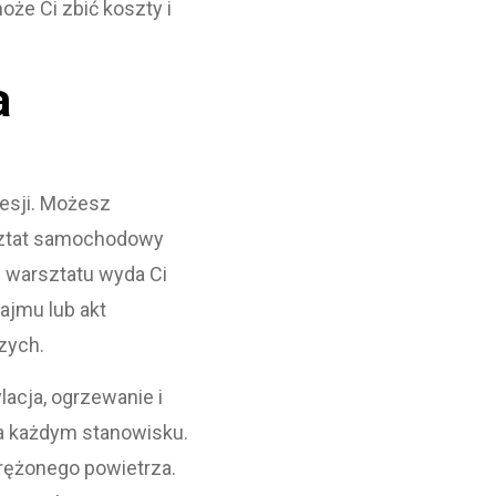
oże Ci zbić koszty i
a
esji. Możesz
rsztat samochodowy
e warsztatu wyda Ci
ajmu lub akt
zych.
lacja, ogrzewanie i
 na każdym stanowisku.
rężonego powietrza.