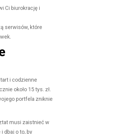
Ci biurokrację i
ą serwisów, które
ówek.
e
tart i codzienne
nie około 15 tys. zł.
ojego portfela zniknie
ztat musi zaistnieć w
 dbaj o to, by