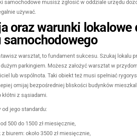
iki samochodowe musisz zgłosić w oddziale urzędu doz
egalnie używać.
ja oraz warunki lokalowe 
u samochodowego
tawisz warsztat, to fundament sukcesu. Szukaj lokalu pr
użym parkingiem. Możesz założyć warsztat w przydomo
iciel lub wspólnota. Taki obiekt też musi spełniać rygor
Lepiej omijaj bezpośredniej bliskości budynków mieszka
kłótni z sąsiadami.
y od jego standardu:
 od 500 do 1500 zł miesięcznie,
z biurem: około 3500 zł miesięcznie,