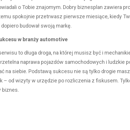
owiadali o Tobie znajomym. Dobry biznesplan zawiera p
i temu spokojnie przetrwasz pierwsze miesiące, kiedy Tw
dopiero budował swoją markę.
ukcesu w branży automotive
erwisu to długa droga, na której musisz być i mechanik
 rzetelna naprawa pojazdów samochodowych i ludzkie po
ć na siebie. Podstawą sukcesu nie są tylko drogie maszyn
k – od wizyty w urzędzie po rozliczenia z fiskusem. Tylk
 biznes.