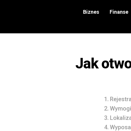
Biznes
Finanse
Jak otw
Rejestr
Wymogi 
Lokaliz
Wyposaż