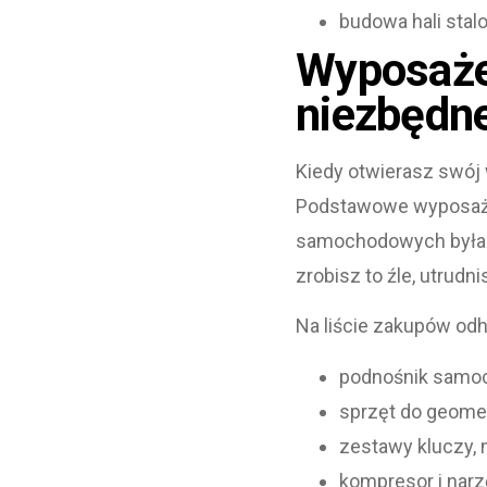
budowa hali stal
Wyposaże
niezbędne
Kiedy otwierasz swój
Podstawowe wyposaże
samochodowych byłaby
zrobisz to źle, utrudn
Na liście zakupów od
podnośnik samo
sprzęt do geometr
zestawy kluczy, m
kompresor i nar