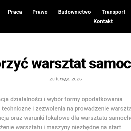
Praca
Prawo
Budownictwo
Transport
Kontakt
orzyć warsztat samo
23 lutego, 2026
acja działalności i wybór formy opodatkowania
techniczne i zezwolenia na prowadzenie warszt
acja oraz warunki lokalowe dla warsztatu samo
enie warsztatu i maszyny niezbędne na start