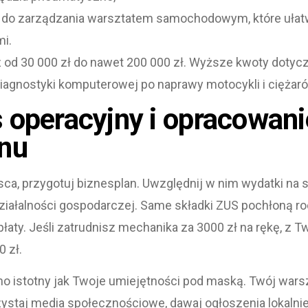
do zarządzania warsztatem samochodowym, które ułatwi 
mi.
 od 30 000 zł do nawet 200 000 zł. Wyższe kwoty dotycz
iagnostyki komputerowej po naprawy motocykli i ciężar
 operacyjny i opracowani
anu
ca, przygotuj biznesplan. Uwzględnij w nim wydatki na s
iałalności gospodarczej. Same składki ZUS pochłoną rocz
aty. Jeśli zatrudnisz mechanika za 3000 zł na rękę, z Tw
 zł.
mo istotny jak Twoje umiejętności pod maską. Twój wars
ystaj media społecznościowe, dawaj ogłoszenia lokalnie i