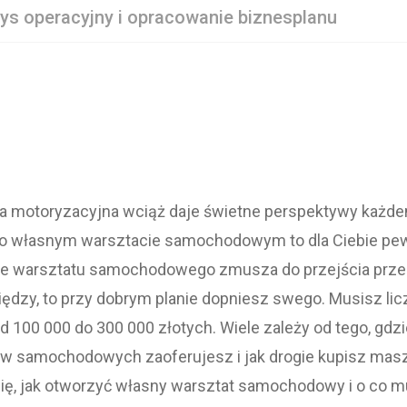
ys operacyjny i opracowanie biznesplanu
a motoryzacyjna wciąż daje świetne perspektywy każde
o własnym warsztacie samochodowym to dla Ciebie pewn
cie warsztatu samochodowego zmusza do przejścia przez
dzy, to przy dobrym planie dopniesz swego. Musisz licz
d 100 000 do 300 000 złotych. Wiele zależy od tego, gdz
ów samochodowych zaoferujesz i jak drogie kupisz masz
się, jak otworzyć własny warsztat samochodowy i o co m