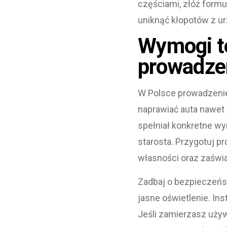
częściami, złóż formu
uniknąć kłopotów z 
Wymogi te
prowadze
W Polsce prowadzenie
naprawiać auta nawet
spełniał konkretne wy
starosta. Przygotuj p
własności oraz zaświ
Zadbaj o bezpieczeńst
jasne oświetlenie. Ins
Jeśli zamierzasz uży