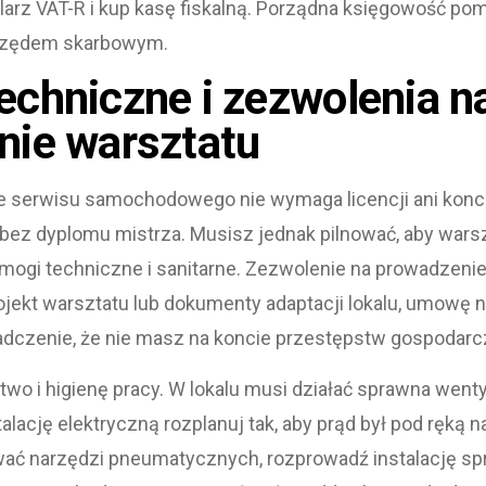
larz VAT-R i kup kasę fiskalną. Porządna księgowość pom
urzędem skarbowym.
chniczne i zezwolenia n
nie warsztatu
 serwisu samochodowego nie wymaga licencji ani konc
 bez dyplomu mistrza. Musisz jednak pilnować, aby wa
mogi techniczne i sanitarne. Zezwolenie na prowadzeni
rojekt warsztatu lub dokumenty adaptacji lokalu, umowę n
adczenie, że nie masz na koncie przestępstw gospodarc
wo i higienę pracy. W lokalu musi działać sprawna wenty
talację elektryczną rozplanuj tak, aby prąd był pod ręką
wać narzędzi pneumatycznych, rozprowadź instalację sp