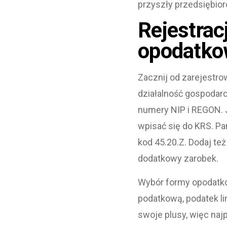
przyszły przedsiębior
Rejestrac
opodatko
Zacznij od zarejestro
działalność gospodarc
numery NIP i REGON. J
wpisać się do KRS. P
kod 45.20.Z. Dodaj też
dodatkowy zarobek.
Wybór formy opodatko
podatkową, podatek l
swoje plusy, więc naj