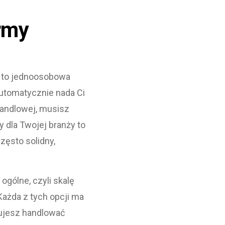
ormy
y to jednoosobowa
automatycznie nada Ci
handlowej, musisz
 dla Twojej branży to
zęsto solidny,
gólne, czyli skalę
ażda z tych opcji ma
nujesz handlować