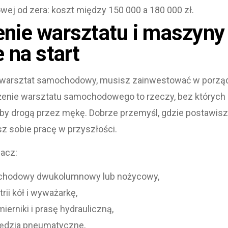
owej od zera: koszt między 150 000 a 180 000 zł.
nie warsztatu i maszyny
 na start
 warsztat samochodowy, musisz zainwestować w porząd
nie warsztatu samochodowego to rzeczy, bez których
 drogą przez mękę. Dobrze przemyśl, gdzie postawisz p
isz sobie pracę w przyszłości.
hacz:
chodowy dwukolumnowy lub nożycowy,
ii kół i wyważarkę,
ierniki i prasę hydrauliczną,
zędzia pneumatyczne,