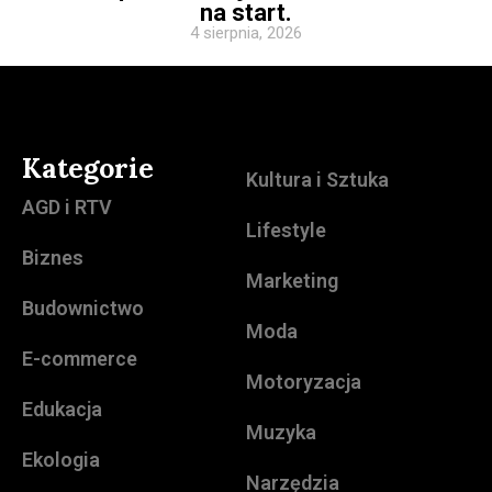
na start.
4 sierpnia, 2026
Kategorie
Kultura i Sztuka
AGD i RTV
Lifestyle
Biznes
Marketing
Budownictwo
Moda
E-commerce
Motoryzacja
Edukacja
Muzyka
Ekologia
Narzędzia