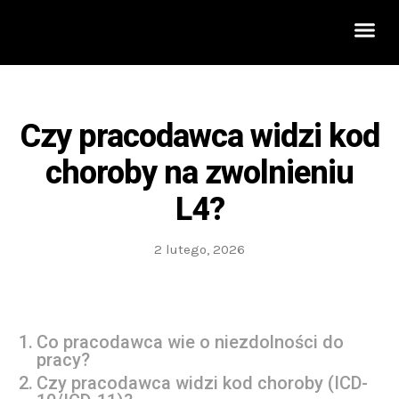
Rozwój 
Czy pracodawca widzi kod
choroby na zwolnieniu
L4?
2 lutego, 2026
Co pracodawca wie o niezdolności do
pracy?
Czy pracodawca widzi kod choroby (ICD-