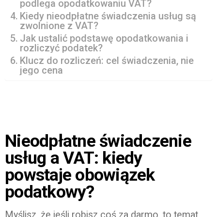
podlega opodatkowaniu VAT?
Kiedy nieodpłatne świadczenia usług są
zwolnione z VAT?
Jak ustalić podstawę opodatkowania i
rozliczyć podatek?
Klucz do rozliczeń: cel świadczenia, nie
jego cena
Nieodpłatne świadczenie
usług a VAT: kiedy
powstaje obowiązek
podatkowy?
Myślisz, że jeśli robisz coś za darmo, to temat