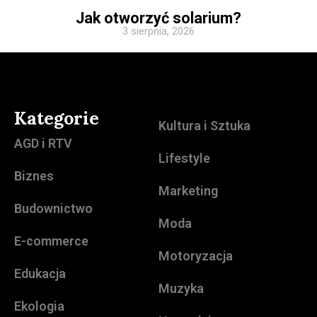
Jak otworzyć solarium?
3 sierpnia, 2026
Kategorie
Kultura i Sztuka
AGD i RTV
Lifestyle
Biznes
Marketing
Budownictwo
Moda
E-commerce
Motoryzacja
Edukacja
Muzyka
Ekologia