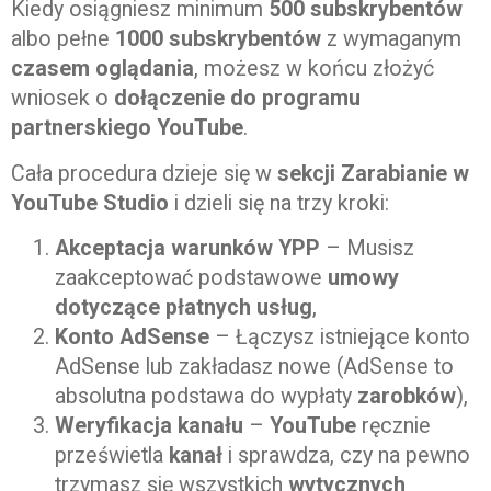
Kiedy osiągniesz minimum
500 subskrybentów
albo pełne
1000 subskrybentów
z wymaganym
czasem oglądania
, możesz w końcu złożyć
wniosek o
dołączenie do programu
partnerskiego YouTube
.
Cała procedura dzieje się w
sekcji Zarabianie w
YouTube Studio
i dzieli się na trzy kroki:
Akceptacja warunków YPP
– Musisz
zaakceptować podstawowe
umowy
dotyczące płatnych usług
,
Konto AdSense
– Łączysz istniejące konto
AdSense lub zakładasz nowe (AdSense to
absolutna podstawa do wypłaty
zarobków
),
Weryfikacja kanału
–
YouTube
ręcznie
prześwietla
kanał
i sprawdza, czy na pewno
trzymasz się wszystkich
wytycznych