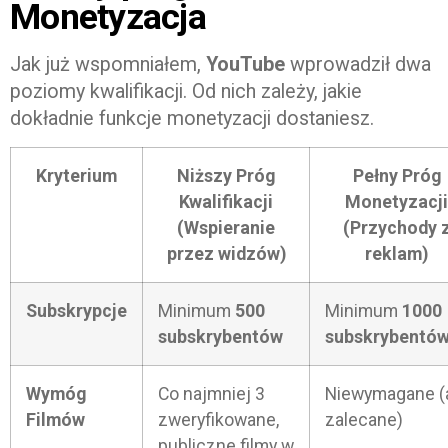
Monetyzacja
Jak już wspomniałem,
YouTube
wprowadził dwa
poziomy kwalifikacji. Od nich zależy, jakie
dokładnie funkcje monetyzacji dostaniesz.
Kryterium
Niższy Próg
Pełny Próg
Kwalifikacji
Monetyzacji
(Wspieranie
(Przychody 
przez widzów)
reklam)
Subskrypcje
Minimum
500
Minimum
1000
subskrybentów
subskrybentó
Wymóg
Co najmniej 3
Niewymagane (
Filmów
zweryfikowane,
zalecane)
publiczne filmy w