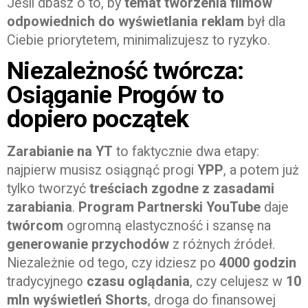
Jeśli dbasz o to, by
temat tworzenia filmów
odpowiednich do wyświetlania reklam
był dla
Ciebie priorytetem, minimalizujesz to ryzyko.
Niezależność twórcza:
Osiąganie Progów to
dopiero początek
Zarabianie na YT
to faktycznie dwa etapy:
najpierw musisz osiągnąć progi
YPP
, a potem już
tylko tworzyć
treściach
zgodne z zasadami
zarabiania
.
Program Partnerski YouTube
daje
twórcom
ogromną elastyczność i szansę na
generowanie przychodów
z różnych źródeł.
Niezależnie od tego, czy idziesz po
4000 godzin
tradycyjnego
czasu oglądania
, czy celujesz w
10
mln wyświetleń Shorts
, droga do finansowej