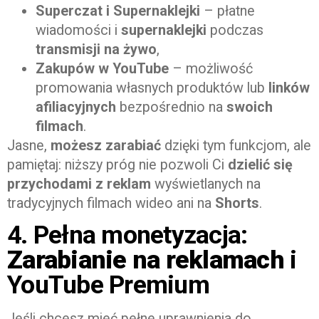
Superczat i Supernaklejki
– płatne
wiadomości i
supernaklejki
podczas
transmisji na żywo
,
Zakupów w YouTube
– możliwość
promowania własnych produktów lub
linków
afiliacyjnych
bezpośrednio na
swoich
filmach
.
Jasne,
możesz zarabiać
dzięki tym funkcjom, ale
pamiętaj: niższy próg nie pozwoli Ci
dzielić się
przychodami z reklam
wyświetlanych na
tradycyjnych filmach wideo ani na
Shorts
.
4. Pełna monetyzacja:
Zarabianie na reklamach
i
YouTube Premium
Jeśli chcesz mieć pełne uprawnienia do