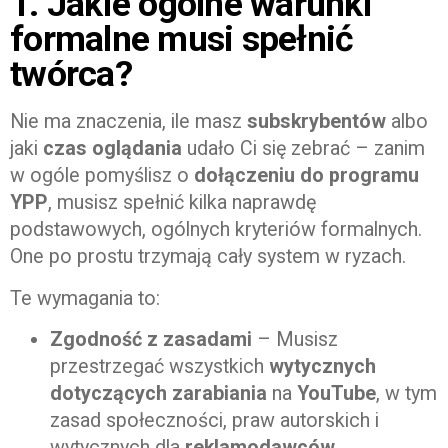
1. Jakie ogólne warunki
formalne musi spełnić
twórca?
Nie ma znaczenia, ile masz
subskrybentów
albo
jaki
czas oglądania
udało Ci się zebrać – zanim
w ogóle pomyślisz o
dołączeniu do programu
YPP
, musisz spełnić kilka naprawdę
podstawowych, ogólnych kryteriów formalnych.
One po prostu trzymają cały system w ryzach.
Te wymagania to:
Zgodność z zasadami
– Musisz
przestrzegać wszystkich
wytycznych
dotyczących zarabiania
na
YouTube
, w tym
zasad społeczności, praw autorskich i
wytycznych dla
reklamodawców
,