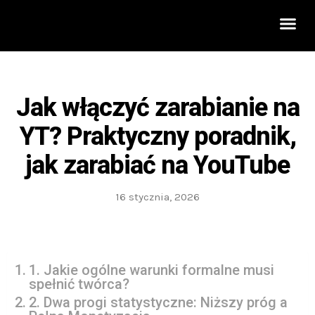
Rozwój 
Jak włączyć zarabianie na
YT? Praktyczny poradnik,
jak zarabiać na YouTube
16 stycznia, 2026
1. Jakie ogólne warunki formalne musi
spełnić twórca?
2. Dwa progi statystyczne: Niższy próg a