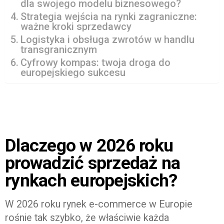
dla swojego modelu biznesowego?
Strategia wejścia na rynki zagraniczne:
ważne kroki sprzedawcy
Logistyka i obsługa zwrotów w handlu
transgranicznym
Cyfrowy kompas: twoja droga do
europejskiego sukcesu
Dlaczego w 2026 roku
prowadzić sprzedaż na
rynkach europejskich?
W 2026 roku rynek e-commerce w Europie
rośnie tak szybko, że właściwie każda