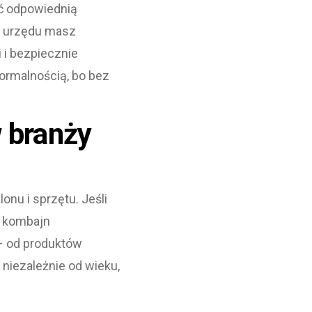
eć odpowiednią
o urzędu masz
 i bezpiecznie
formalnością, bo bez
 branży
onu i sprzętu. Jeśli
y kombajn
 – od produktów
niezależnie od wieku,