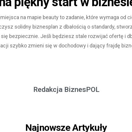
 na piękny start w biznesi
iejsca na mapie beauty to zadanie, które wymaga od cie
czysz solidny biznesplan z dbałością o standardy, stwor
 się bezpiecznie. Jeśli będziesz stale rozwijać ofertę i db
nacji szybko zmieni się w dochodowy i dający frajdę bizn
Redakcja BiznesPOL
Najnowsze Artykuły