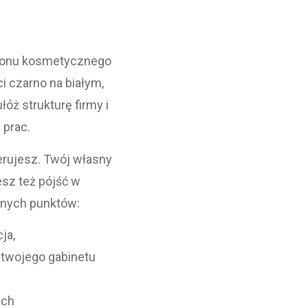
salonu kosmetycznego
i czarno na białym,
łóż strukturę firmy i
 prac.
erujesz. Twój własny
sz też pójść w
żnych punktów:
ja,
o twojego gabinetu
ach