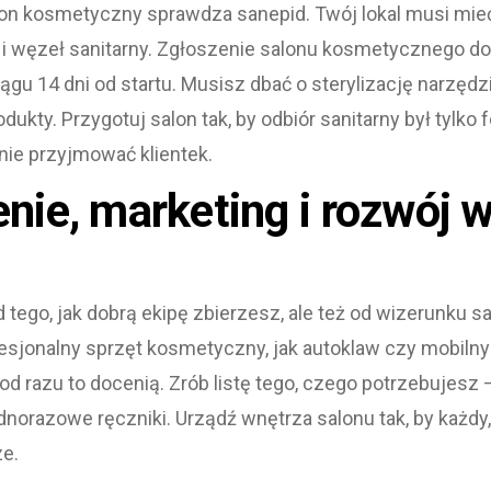
alon kosmetyczny sprawdza sanepid. Twój lokal musi mi
 i węzeł sanitarny. Zgłoszenie salonu kosmetycznego d
gu 14 dni od startu. Musisz dbać o sterylizację narzędzi
ukty. Przygotuj salon tak, by odbiór sanitarny był tylko 
nie przyjmować klientek.
ie, marketing i rozwój w
tego, jak dobrą ekipę zbierzesz, ale też od wizerunku sal
esjonalny sprzęt kosmetyczny, jak autoklaw czy mobiln
 od razu to docenią. Zrób listę tego, czego potrzebujesz
orazowe ręczniki. Urządź wnętrza salonu tak, by każdy, 
ze.