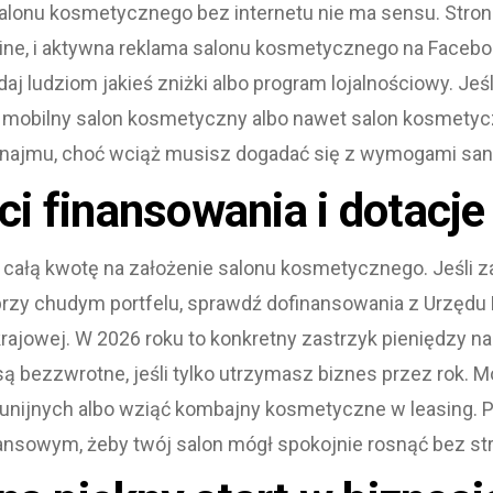
alonu kosmetycznego bez internetu nie ma sensu. Strona
line, i aktywna reklama salonu kosmetycznego na Facebo
daj ludziom jakieś zniżki albo program lojalnościowy. Je
 mobilny salon kosmetyczny albo nawet salon kosmety
najmu, choć wciąż musisz dogadać się z wymogami san
i finansowania i dotacje 
całą kwotę na założenie salonu kosmetycznego. Jeśli za
przy chudym portfelu, sprawdź dofinansowania z Urzędu
rajowej. W 2026 roku to konkretny zastrzyk pieniędzy n
 są bezzwrotne, jeśli tylko utrzymasz biznes przez rok. 
 unijnych albo wziąć kombajny kosmetyczne w leasing. 
nansowym, żeby twój salon mógł spokojnie rosnąć bez st