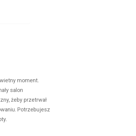
 świetny moment.
mały salon
zny, żeby przetrwał
towaniu. Potrzebujesz
ty.