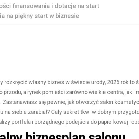
ści finansowania i dotacje na start
ia na piękny start w biznesie
by rozkręcić własny biznes w świecie urody, 2026 rok to
 przodu, a rynek pomieści zarówno wielkie centra, jak i 
 Zastanawiasz się pewnie, jak otworzyć salon kosmetyc
tu na siebie zarabiał? Cały sekret tkwi w dobrym przygo
lizy portfela i porządnego podejścia do papierkowej robo
alny biznesplan salonu