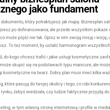
znego jako fundament
a dokumentu, który potraktujesz jak mapę. Biznesplan 
jdziesz po dofinansowania, ale przede wszystkim pokaże c
o może pójść nie tak. Opisz w nim swoją misję i wizję, u
nisz. To też moment, by ustalić harmonogram wszystkich
, do kogo chcesz trafić i jakie usługi kosmetyczne zaof
może skupić się na podstawach typu manicure, ale może
 kosmetyczne na twarz. Dobry plan musi mieć kilka wa
ug, które pasują do twojej okolicy i tego, co robi konkurenc
 rynku, żebyś wiedziała, czy ludzie faktycznie przyjdą d
keting, w tym własną stronę internetową i profile w medi