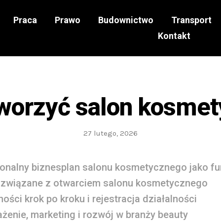
Praca
Prawo
Budownictwo
Transport
Kontakt
worzyć salon kosme
27 lutego, 2026
jonalny biznesplan salonu kosmetycznego jako f
 związane z otwarciem salonu kosmetycznego
ości krok po kroku i rejestracja działalności
enie, marketing i rozwój w branży beauty