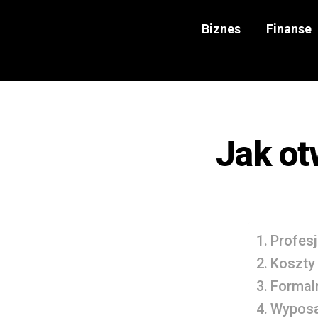
Biznes
Finanse
Jak ot
Profes
Koszty
Formaln
Wyposaż