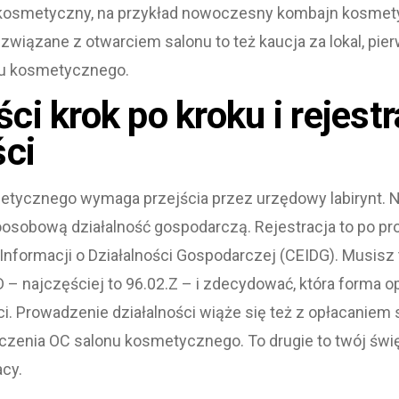
 kosmetyczny, na przykład nowoczesny kombajn kosmetyc
 związane z otwarciem salonu to też kaucja za lokal, pie
onu kosmetycznego.
ci krok po kroku i rejestr
ści
etycznego wymaga przejścia przez urzędowy labirynt. Na
oosobową działalność gospodarczą. Rejestracja to po pr
i Informacji o Działalności Gospodarczej (CEIDG). Musisz
– najczęściej to 96.02.Z – i zdecydować, która forma 
aci. Prowadzenie działalności wiąże się też z opłacaniem 
zenia OC salonu kosmetycznego. To drugie to twój świ
acy.