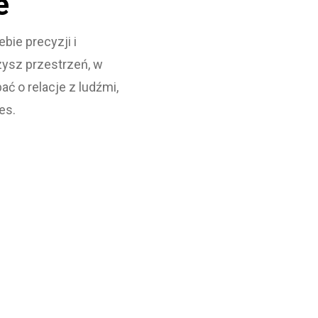
e
bie precyzji i
zysz przestrzeń, w
ać o relacje z ludźmi,
es.