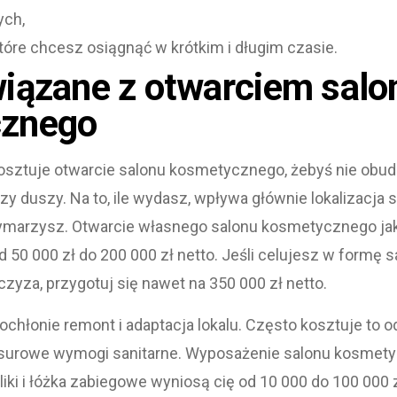
ych,
które chcesz osiągnąć w krótkim i długim czasie.
iązane z otwarciem salo
znego
kosztuje otwarcie salonu kosmetycznego, żebyś nie obudz
y duszy. Na to, ile wydasz, wpływa głównie lokalizacja s
 wymarzysz. Otwarcie własnego salonu kosmetycznego ja
 50 000 zł do 200 000 zł netto. Jeśli celujesz w formę 
nczyza, przygotuj się nawet na 350 000 zł netto.
ochłonie remont i adaptacja lokalu. Często kosztuje to 
ć surowe wymogi sanitarne. Wyposażenie salonu kosmety
oliki i łóżka zabiegowe wyniosą cię od 10 000 do 100 000 z