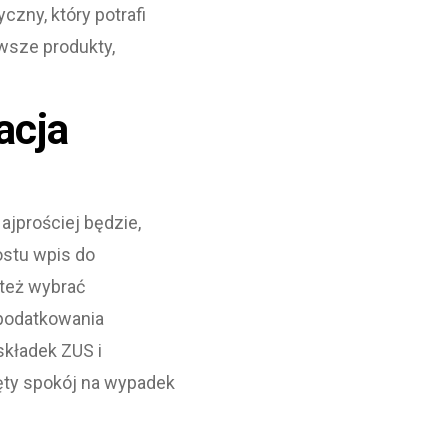
zny, który potrafi
rwsze produkty,
acja
jprościej będzie,
ostu wpis do
 też wybrać
opodatkowania
składek ZUS i
ęty spokój na wypadek