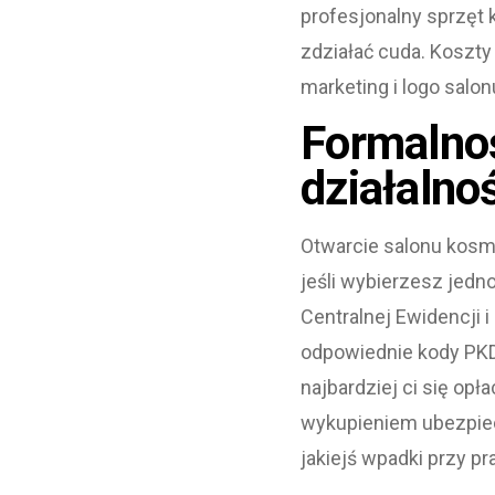
profesjonalny sprzęt
zdziałać cuda. Koszty
marketing i logo sal
Formalnoś
działalno
Otwarcie salonu kosm
jeśli wybierzesz jedn
Centralnej Ewidencji 
odpowiednie kody PKD 
najbardziej ci się opł
wykupieniem ubezpiec
jakiejś wpadki przy pr