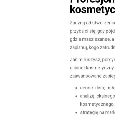
kosmetyc
Zacznij od stworzeni
przyda ci się, gdy pó
gdzie masz szanse, a c
zaplanuj, kogo zatrud
Zanim ruszysz, pomyśl
gabinet kosmetyczny 
zaawansowane zabiegi
cennik i listę usł
analizę lokalnego
kosmetycznego,
strategię na mar