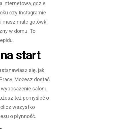
 internetowa, gdzie
oku czy Instagramie
śli masz mało gotówki,
czny w domu. To
epidu.
na start
stanawiasz się, jak
 Pracy. Możesz dostać
a wyposażenie salonu
Możesz też pomyśleć o
Policz wszystko
resu o płynność.