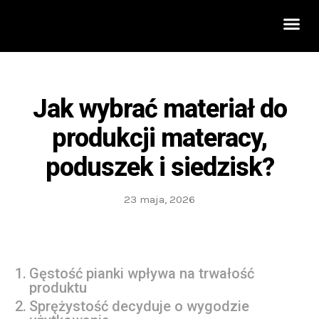
Rozwój 
Jak wybrać materiał do
produkcji materacy,
poduszek i siedzisk?
23 maja, 2026
Gęstość pianki wpływa na trwałość
produktu
Sprężystość decyduje o wygodzie