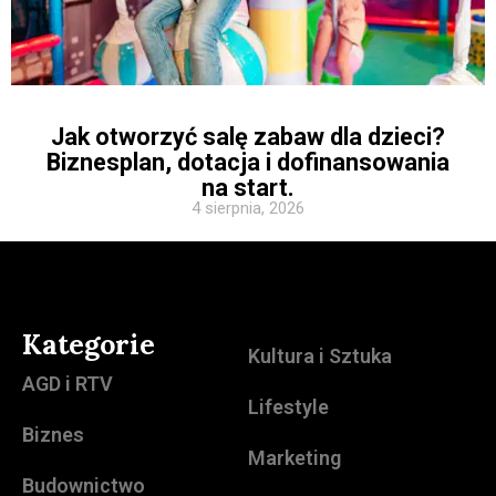
Jak otworzyć salę zabaw dla dzieci?
Biznesplan, dotacja i dofinansowania
na start.
4 sierpnia, 2026
Kategorie
Kultura i Sztuka
AGD i RTV
Lifestyle
Biznes
Marketing
Budownictwo