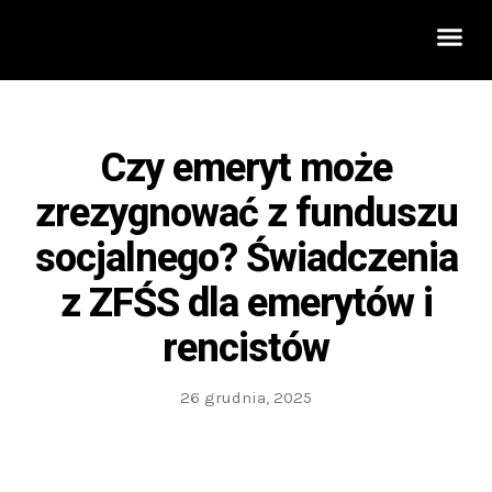
Rozwój 
Czy emeryt może
zrezygnować z funduszu
socjalnego? Świadczenia
z ZFŚS dla emerytów i
rencistów
26 grudnia, 2025